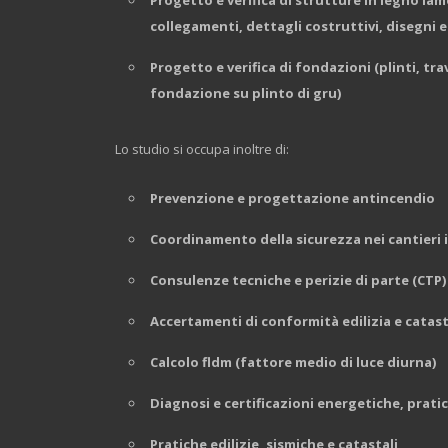
Progetto e verifica di strutture in legno lam
collegamenti, dettagli costrutt
ivi, disegni 
Progetto e verifica di fondazioni (plinti, tr
fondazione su plinto di gru)
Lo studio si occupa inoltre di:
Prevenzione e progettazione antincendio
Coordinamento della sicurezza nei cantieri 
Consulenze tecniche e perizie di parte (CTP)
Accertamenti di conformità edilizia e catast
Calcolo fldm (fattore medio di luce diurna)
Diagnosi e certificazioni energetiche, prati
Pratiche edilizie, sismiche e catastali