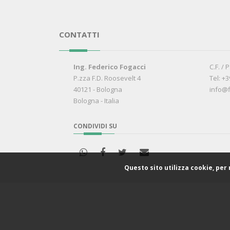
CONTATTI
Ing. Federico Fogacci
C.F. / 
P.zza F.D. Roosevelt 4
Tel: +
40121 - Bologna
info@f
Bologna - Italia
CONDIVIDI SU
Questo sito utilizza cookie, per
C.F. / P.Iva: 03171241205
-
Privacy