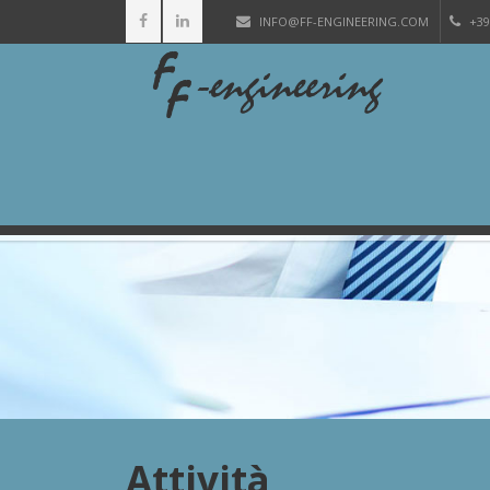
INFO@FF-ENGINEERING.COM
+39
Attività