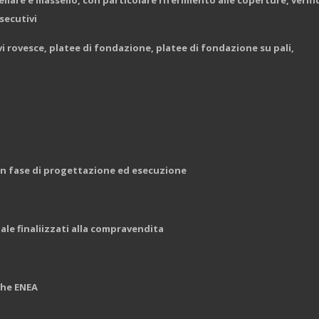
ellare e massello, con particolare riferimento alle coperture, verifi
esecutivi
avi rovesce, platee di fondazione, platee di fondazione su pali,
in fase di progettazione ed esecuzione
ale finaliizzati alla compravendita
che ENEA