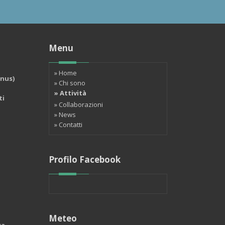
Menu
» Home
onus)
» Chi sono
» Attività
ti
» Collaborazioni
» News
» Contatti
Profilo Facebook
Meteo