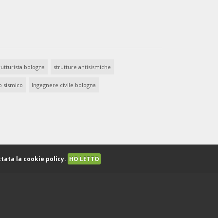
utturista bologna
strutture antisismiche
o sismico
Ingegnere civile bologna
tata la cookie policy.
HO LETTO