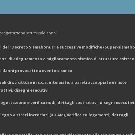
 progettazione strutturale sono:
ensi del "Decreto Sismabonus" e successive modifiche (Super-sismab
rventi di adeguamento e miglioramento sismico di strutture esisten
di danni provocati da evento sismico
ali di strutture in c.c.a. intelaiate, a pareti accoppiate e miste
ruttivi, disegni esecutivi
rogettazione e verifica nodi, dettagli costruttivi, disegni esecutivi
 legno a strati incrociati (X-LAM), verifica collegamenti, dettagli