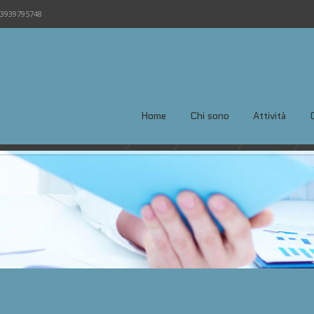
3939795748
Home
Chi sono
Attività